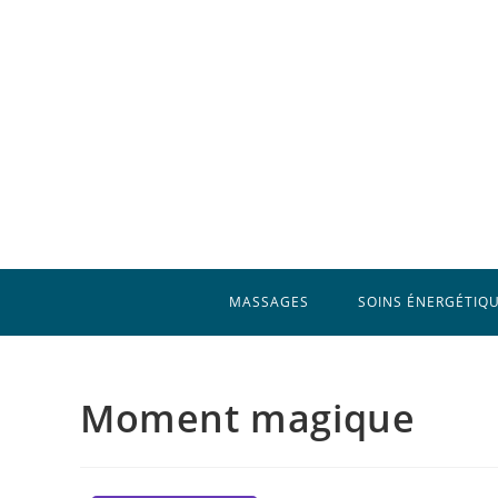
Skip
to
content
MASSAGES
SOINS ÉNERGÉTIQU
Moment magique